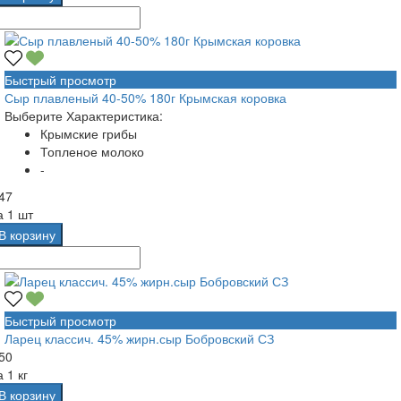
Быстрый просмотр
Сыр плавленый 40-50% 180г Крымская коровка
Выберите Характеристика:
Крымские грибы
Топленое молоко
-
47
а
1 шт
В корзину
Быстрый просмотр
Ларец классич. 45% жирн.сыр Бобровский СЗ
50
а
1 кг
В корзину