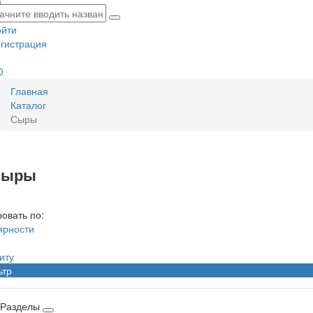
ойти
гистрация
0
Главная
Каталог
Сыры
Сыры
овать по:
ярности
иту
ьтр
Разделы