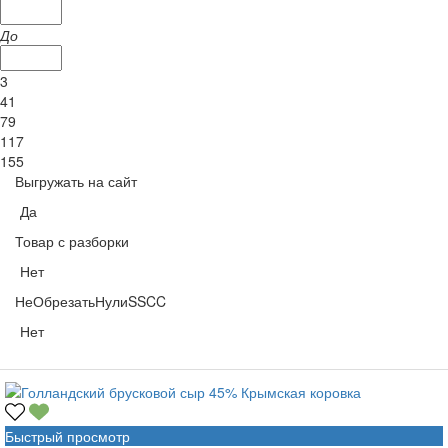
До
3
41
79
117
155
Выгружать на сайт
Да
Товар с разборки
Нет
НеОбрезатьНулиSSCC
Нет
Быстрый просмотр