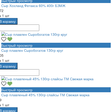
Быстрый просмотр
Сыр Хохланд Фетакса 60% 400г БЗМЖ
72
а
1 шт
В корзину
Быстрый просмотр
Сыр плавлен Сыробогатов 130гр круг
05
а
1 шт
В корзину
Быстрый просмотр
Сыр плавленый 45% 130гр слайсы ТМ Свежая марка
9
а
1 шт
В корзину