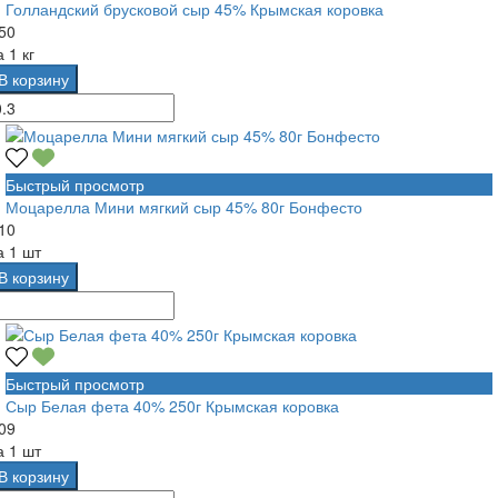
Голландский брусковой сыр 45% Крымская коровка
50
а
1 кг
В корзину
Быстрый просмотр
Моцарелла Мини мягкий сыр 45% 80г Бонфесто
10
а
1 шт
В корзину
Быстрый просмотр
Сыр Белая фета 40% 250г Крымская коровка
09
а
1 шт
В корзину