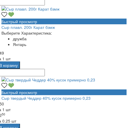
Быстрый просмотр
Сыр плавл. 200г Карат бзмж
Выберите Характеристика:
дружба
Янтарь
49
а
1 шт
В корзину
Быстрый просмотр
Сыр твердый Чеддер 40% кусок примерно 0,23
50
а
1 шт
50
2
а
0.25 шт
В корзину