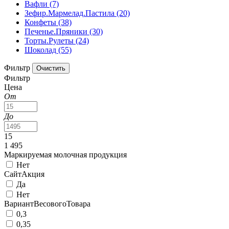
Вафли
(7)
Зефир.Мармелад.Пастила
(20)
Конфеты
(38)
Печенье.Пряники
(30)
Торты.Рулеты
(24)
Шоколад
(55)
Фильтр
Фильтр
Цена
От
До
15
1 495
Маркируемая молочная продукция
Нет
СайтАкция
Да
Нет
ВариантВесовогоТовара
0,3
0,35