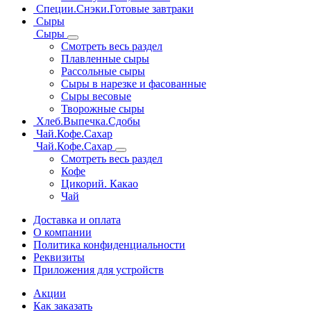
Специи.Снэки.Готовые завтраки
Сыры
Сыры
Смотреть весь раздел
Плавленные сыры
Рассольные сыры
Сыры в нарезке и фасованные
Сыры весовые
Творожные сыры
Хлеб.Выпечка.Сдобы
Чай.Кофе.Сахар
Чай.Кофе.Сахар
Смотреть весь раздел
Кофе
Цикорий. Какао
Чай
Доставка и оплата
О компании
Политика конфиденциальности
Реквизиты
Приложения для устройств
Акции
Как заказать