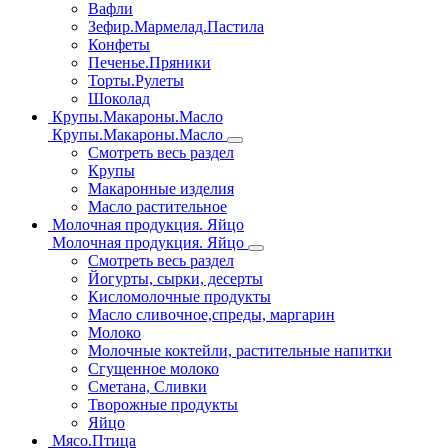
Вафли
Зефир.Мармелад.Пастила
Конфеты
Печенье.Пряники
Торты.Рулеты
Шоколад
Крупы.Макароны.Масло
Крупы.Макароны.Масло
Смотреть весь раздел
Крупы
Макаронные изделия
Масло растительное
Молочная продукция. Яйцо
Молочная продукция. Яйцо
Смотреть весь раздел
Йогурты, сырки, десерты
Кисломолочные продукты
Масло сливочное,спреды, маргарин
Молоко
Молочные коктейли, растительные напитки
Сгущенное молоко
Сметана, Сливки
Творожные продукты
Яйцо
Мясо.Птица