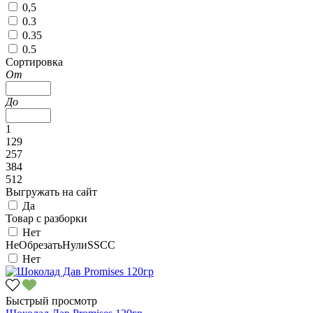
0,5
0.3
0.35
0.5
Сортировка
От
До
1
129
257
384
512
Выгружать на сайт
Да
Товар с разборки
Нет
НеОбрезатьНулиSSCC
Нет
Быстрый просмотр