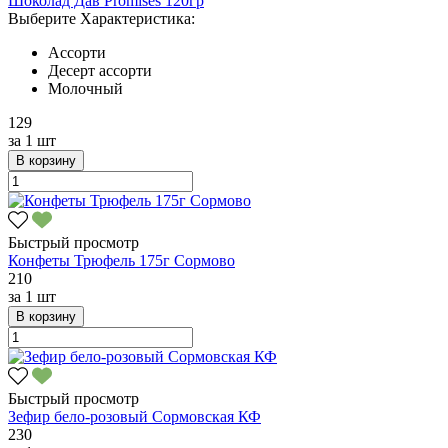
Шоколад Дав Promises 120гр
Выберите Характеристика:
Ассорти
Десерт ассорти
Молочный
129
за
1 шт
В корзину
Быстрый просмотр
Конфеты Трюфель 175г Сормово
210
за
1 шт
В корзину
Быстрый просмотр
Зефир бело-розовый Сормовская КФ
230