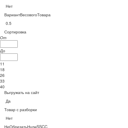
Нет
ВариантВесовогоТовара
0.5
Сортировка
От
До
11
18
26
33
40
Выгружать на сайт
Да
Товар с разборки
Нет
НеОбрезатьНулиSSCC