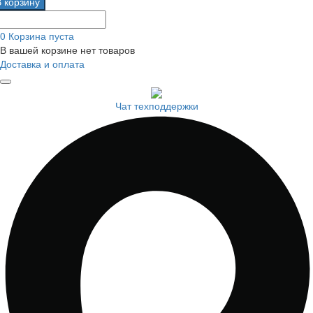
В корзину
0
Корзина пуста
В вашей корзине нет товаров
Доставка и оплата
Чат техподдержки