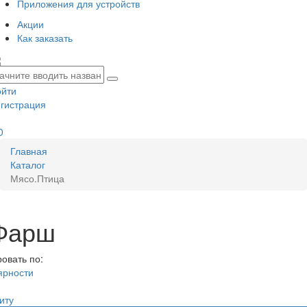
Приложения для устройств
Акции
Как заказать
ойти
гистрация
0
Главная
Каталог
Мясо.Птица
Фарш
овать по:
ярности
иту