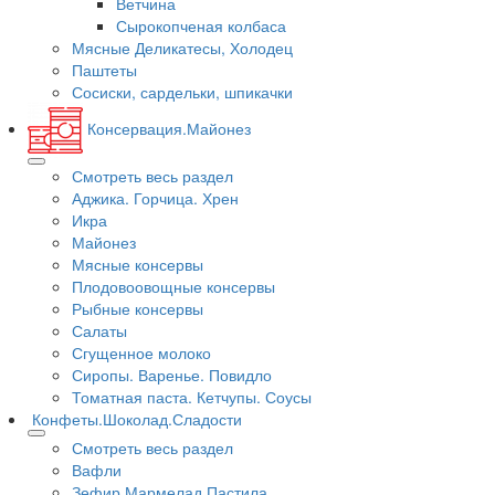
Ветчина
Сырокопченая колбаса
Мясные Деликатесы, Холодец
Паштеты
Сосиски, сардельки, шпикачки
Консервация.Майонез
Смотреть весь раздел
Аджика. Горчица. Хрен
Икра
Майонез
Мясные консервы
Плодовоовощные консервы
Рыбные консервы
Салаты
Сгущенное молоко
Сиропы. Варенье. Повидло
Томатная паста. Кетчупы. Соусы
Конфеты.Шоколад.Сладости
Смотреть весь раздел
Вафли
Зефир.Мармелад.Пастила