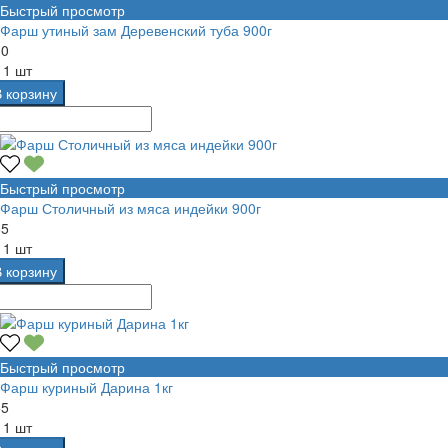
Быстрый просмотр
Фарш утиный зам Деревенский туба 900г
30
а
1 шт
В корзину
Быстрый просмотр
Фарш Столичный из мяса индейки 900г
55
а
1 шт
В корзину
Быстрый просмотр
Фарш куриный Дарина 1кг
55
а
1 шт