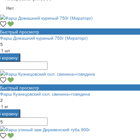
Нет
Быстрый просмотр
Фарш Домашний куриный 750г (Мираторг)
75
а
1 шт
В корзину
Быстрый просмотр
Фарш Кузнецовский охл. свинина+говядина
62
а
1 кг
В корзину