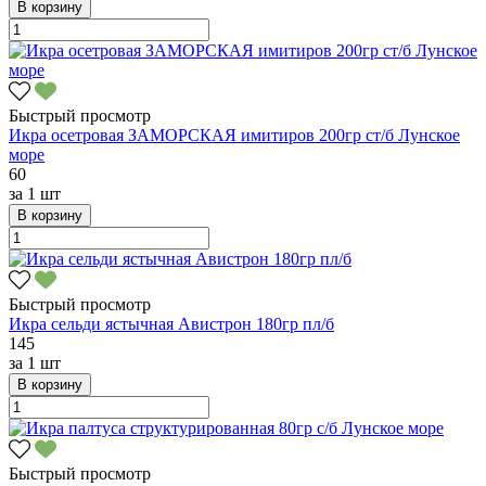
В корзину
Быстрый просмотр
Икра осетровая ЗАМОРСКАЯ имитиров 200гр ст/б Лунское
море
60
за
1 шт
В корзину
Быстрый просмотр
Икра сельди ястычная Авистрон 180гр пл/б
145
за
1 шт
В корзину
Быстрый просмотр