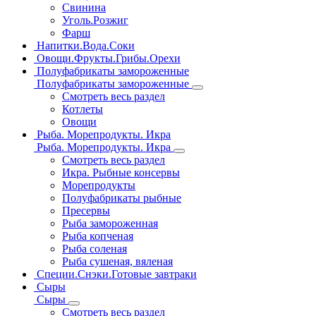
Свинина
Уголь.Розжиг
Фарш
Напитки.Вода.Соки
Овощи.Фрукты.Грибы.Орехи
Полуфабрикаты замороженные
Полуфабрикаты замороженные
Смотреть весь раздел
Котлеты
Овощи
Рыба. Морепродукты. Икра
Рыба. Морепродукты. Икра
Смотреть весь раздел
Икра. Рыбные консервы
Морепродукты
Полуфабрикаты рыбные
Пресервы
Рыба замороженная
Рыба копченая
Рыба соленая
Рыба сушеная, вяленая
Специи.Снэки.Готовые завтраки
Сыры
Сыры
Смотреть весь раздел