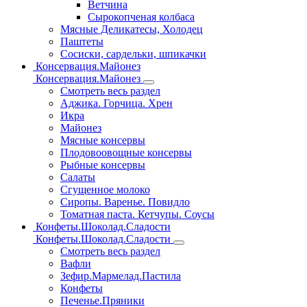
Ветчина
Сырокопченая колбаса
Мясные Деликатесы, Холодец
Паштеты
Сосиски, сардельки, шпикачки
Консервация.Майонез
Консервация.Майонез
Смотреть весь раздел
Аджика. Горчица. Хрен
Икра
Майонез
Мясные консервы
Плодовоовощные консервы
Рыбные консервы
Салаты
Сгущенное молоко
Сиропы. Варенье. Повидло
Томатная паста. Кетчупы. Соусы
Конфеты.Шоколад.Сладости
Конфеты.Шоколад.Сладости
Смотреть весь раздел
Вафли
Зефир.Мармелад.Пастила
Конфеты
Печенье.Пряники