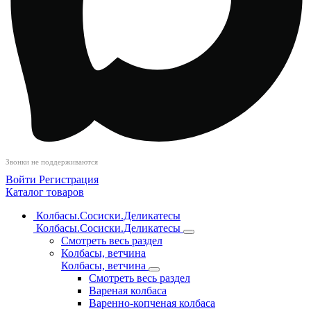
Звонки не поддерживаются
Войти
Регистрация
Каталог товаров
Колбасы.Сосиски.Деликатесы
Колбасы.Сосиски.Деликатесы
Смотреть весь раздел
Колбасы, ветчина
Колбасы, ветчина
Смотреть весь раздел
Вареная колбаса
Варенно-копченая колбаса