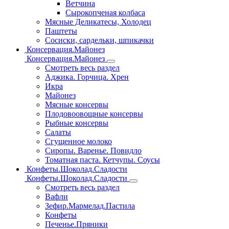
Ветчина
Сырокопченая колбаса
Мясные Деликатесы, Холодец
Паштеты
Сосиски, сардельки, шпикачки
Консервация.Майонез
Консервация.Майонез
Смотреть весь раздел
Аджика. Горчица. Хрен
Икра
Майонез
Мясные консервы
Плодовоовощные консервы
Рыбные консервы
Салаты
Сгущенное молоко
Сиропы. Варенье. Повидло
Томатная паста. Кетчупы. Соусы
Конфеты.Шоколад.Сладости
Конфеты.Шоколад.Сладости
Смотреть весь раздел
Вафли
Зефир.Мармелад.Пастила
Конфеты
Печенье.Пряники