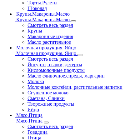
Торты.Рулеты
Шоколад
Крупы.Макароны.Масло
Крупы.Макароны.Масло
Смотреть весь раздел
Крупы
Макаронные изделия
Масло растительное
Молочная продукция. Яйцо
Молочная продукция. Яйцо
Смотреть весь раздел
Йогурты, сырки, десерты
Кисломолочные продукты
Масло сливочное,спреды, маргарин
Молоко
Молочные коктейли, растительные напитки
Сгущенное молоко
Сметана, Сливки
Творожные продукты
Яйцо
Мясо.Птица
Мясо.Птица
Смотреть весь раздел
Говядина
Птица