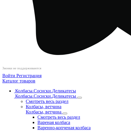
Звонки не поддерживаются
Войти
Регистрация
Каталог товаров
Колбасы.Сосиски.Деликатесы
Колбасы.Сосиски.Деликатесы
Смотреть весь раздел
Колбасы, ветчина
Колбасы, ветчина
Смотреть весь раздел
Вареная колбаса
Варенно-копченая колбаса